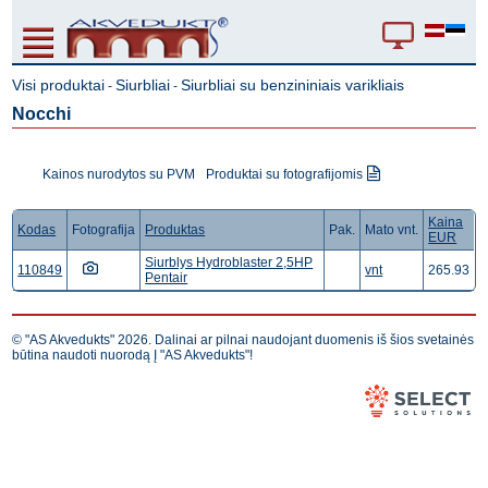
Visi produktai
Siurbliai
Siurbliai su benzininiais varikliais
-
-
Nocchi
Kainos nurodytos su PVM
Produktai su fotografijomis
Kaina
Kodas
Fotografija
Produktas
Pak.
Mato vnt.
EUR
Siurblys Hydroblaster 2,5HP
110849
vnt
265.93
Pentair
© "AS Akvedukts" 2026. Dalinai ar pilnai naudojant duomenis iš šios svetainės
būtina naudoti nuorodą Į "AS Akvedukts"!