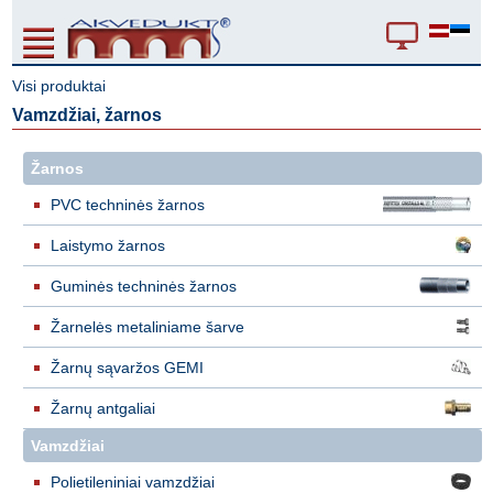
Visi produktai
Vamzdžiai, žarnos
Žarnos
PVC techninės žarnos
Laistymo žarnos
Guminės techninės žarnos
Žarnelės metaliniame šarve
Žarnų sąvaržos GEMI
Žarnų antgaliai
Vamzdžiai
Polietileniniai vamzdžiai