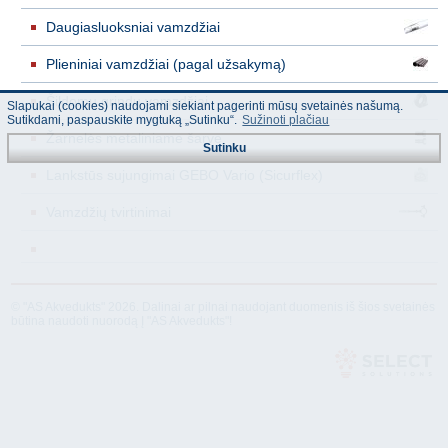
Daugiasluoksniai vamzdžiai
Plieniniai vamzdžiai (pagal užsakymą)
Šildomų grindų vamzdžiai
Slapukai (cookies) naudojami siekiant pagerinti mūsų svetainės našumą.
Sutikdami, paspauskite mygtuką „Sutinku“.
Sužinoti plačiau
Žarnelės metaliniame šarve
Sutinku
Lankstūs sujungimai GEBO Vario (Sicurflex)
Vamzdžių tvirtinimai
© "AS Akvedukts" 2026. Dalinai ar pilnai naudojant duomenis iš šios svetainės
būtina naudoti nuorodą Į "AS Akvedukts"!