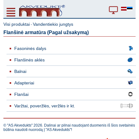
Visi produktai
Vandentiekio jungtys
-
Flanšinė armatūra (Pagal užsakymą)
Fasoninės dalys
Flanšinės aklės
Balnai
Adapteriai
Flanšai
Varžtai, poveržlės, veržlės ir kt.
© "AS Akvedukts" 2026. Dalinai ar pilnai naudojant duomenis iš šios svetainės
būtina naudoti nuorodą Į "AS Akvedukts"!