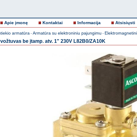
Apie įmonę
Kontaktai
Informacija
Atsisiųsti
tiekio armatūra
Armatūra su elektroniniu pajungimu
Elektromagnetinia
-
-
 vožtuvas be įtamp. atv. 1" 230V L82B0/ZA10K