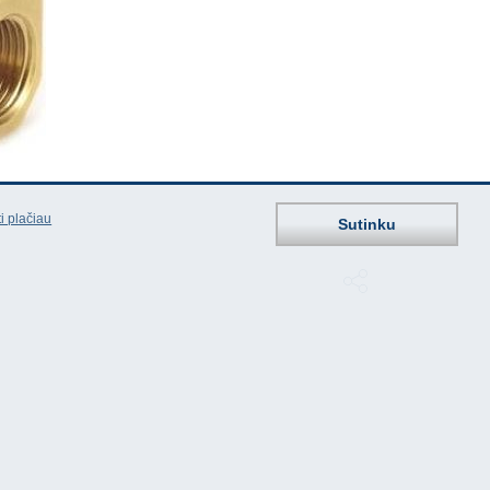
i plačiau
Sutinku