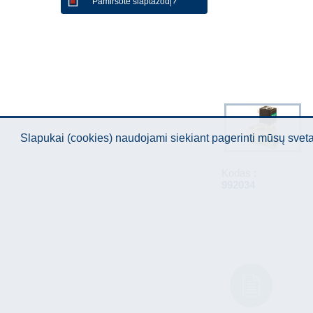
Pamiršote slaptažodį?
Slapukai (cookies) naudojami siekiant pagerinti mūsų sve
Kodas :
992034