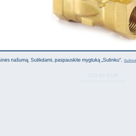
tainės našumą. Sutikdami, paspauskite mygtuką „Sutinku“.
Sužinot
229.98 EUR
(Kainos nurodytos su PVM)