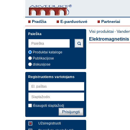
Pradžia
E-parduotuvė
Partneriai
Visi produktai
Vanden
-
Paieška
Elektromagnetinis
Produktai kataloge
Publikacijose
diskusijose
Registruotiems vartotojams
Išsaugoti slaptažodį
Užsiregistruoti