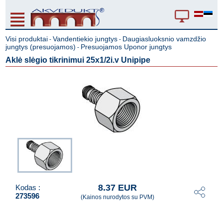
Visi produktai
Vandentiekio jungtys
Daugiasluoksnio vamzdžio
-
-
jungtys (presuojamos)
Presuojamos Uponor jungtys
-
Aklė slėgio tikrinimui 25x1/2i.v Unipipe
8.37 EUR
Kodas :
273596
(Kainos nurodytos su PVM)