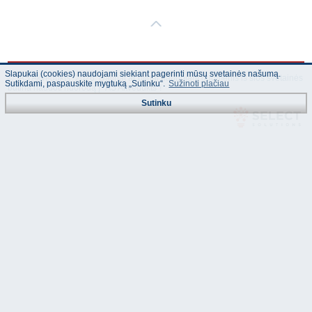
Slapukai (cookies) naudojami siekiant pagerinti mūsų svetainės našumą.
© "AS Akvedukts" 2026. Dalinai ar pilnai naudojant duomenis iš šios svetainės
Sutikdami, paspauskite mygtuką „Sutinku“.
Sužinoti plačiau
būtina naudoti nuorodą Į "AS Akvedukts"!
Sutinku