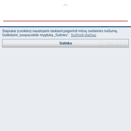
© "AS Akvedukts" 2026. Dalinai ar pilnai naudojant duomenis iš šios svetainės
Slapukai (cookies) naudojami siekiant pagerinti mūsų svetainės našumą.
būtina naudoti nuorodą Į "AS Akvedukts"!
Sutikdami, paspauskite mygtuką „Sutinku“.
Sužinoti plačiau
Sutinku