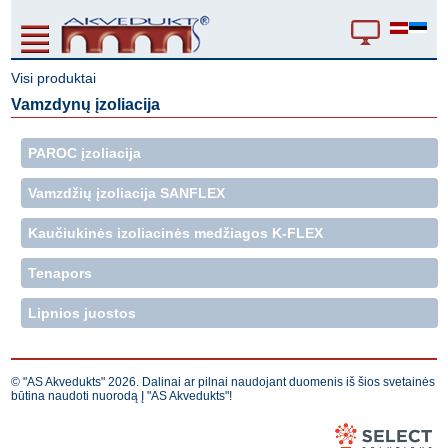
Visi produktai
Vamzdynų įzoliacija
PAROC įzoliacija
Vamzdžių įzoliacija SANFLEX
Kaučiukinės izoliacinės medžiagos K-FLEX
Tenapors
Lipnios juostos
© "AS Akvedukts" 2026. Dalinai ar pilnai naudojant duomenis iš šios svetainės
būtina naudoti nuorodą Į "AS Akvedukts"!