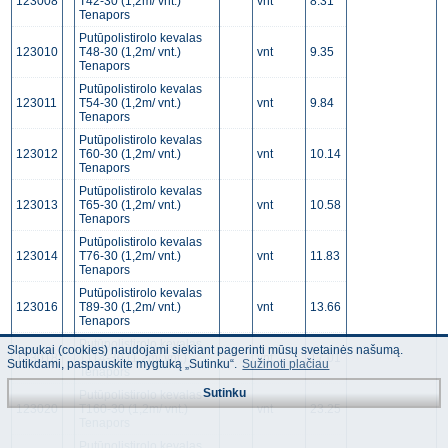
123008
T42-30 (1,2m/ vnt.)
vnt
8.31
Tenapors
Putūpolistirolo kevalas
123010
T48-30 (1,2m/ vnt.)
vnt
9.35
Tenapors
Putūpolistirolo kevalas
123011
T54-30 (1,2m/ vnt.)
vnt
9.84
Tenapors
Putūpolistirolo kevalas
123012
T60-30 (1,2m/ vnt.)
vnt
10.14
Tenapors
Putūpolistirolo kevalas
123013
T65-30 (1,2m/ vnt.)
vnt
10.58
Tenapors
Putūpolistirolo kevalas
123014
T76-30 (1,2m/ vnt.)
vnt
11.83
Tenapors
Putūpolistirolo kevalas
123016
T89-30 (1,2m/ vnt.)
vnt
13.66
Tenapors
Putūpolistirolo kevalas
Slapukai (cookies) naudojami siekiant pagerinti mūsų svetainės našumą.
123018
T114-30 (1,2m/ vnt.)
vnt
17.01
Sutikdami, paspauskite mygtuką „Sutinku“.
Sužinoti plačiau
Tenapors
Sutinku
Putūpolistirolo kevalas
123020
T160-30 (1,2m/ vnt.)
vnt
23.25
Tenapors
Putūpolistirolo kevalas