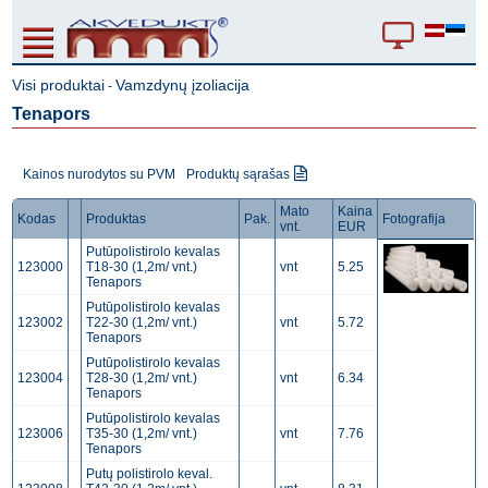
Visi produktai
Vamzdynų įzoliacija
-
Tenapors
Kainos nurodytos su PVM
Produktų sąrašas
Mato
Kaina
Kodas
Produktas
Pak.
Fotografija
vnt.
EUR
Putūpolistirolo kevalas
123000
T18-30 (1,2m/ vnt.)
vnt
5.25
Tenapors
Putūpolistirolo kevalas
123002
T22-30 (1,2m/ vnt.)
vnt
5.72
Tenapors
Putūpolistirolo kevalas
123004
T28-30 (1,2m/ vnt.)
vnt
6.34
Tenapors
Putūpolistirolo kevalas
123006
T35-30 (1,2m/ vnt.)
vnt
7.76
Tenapors
Putų polistirolo keval.