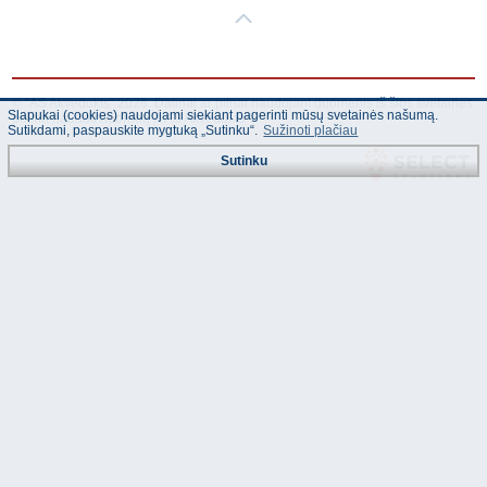
© "AS Akvedukts" 2026. Dalinai ar pilnai naudojant duomenis iš šios svetainės
Slapukai (cookies) naudojami siekiant pagerinti mūsų svetainės našumą.
būtina naudoti nuorodą Į "AS Akvedukts"!
Sutikdami, paspauskite mygtuką „Sutinku“.
Sužinoti plačiau
Sutinku