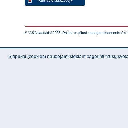
Pamiršote slaptažodį?
© "AS Akvedukts" 2026. Dalinai ar pilnai naudojant duomenis iš ši
Slapukai (cookies) naudojami siekiant pagerinti mūsų sve