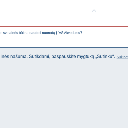
os svetainės būtina naudoti nuorodą Į "AS Akvedukts"!
tainės našumą. Sutikdami, paspauskite mygtuką „Sutinku“.
Sužinot