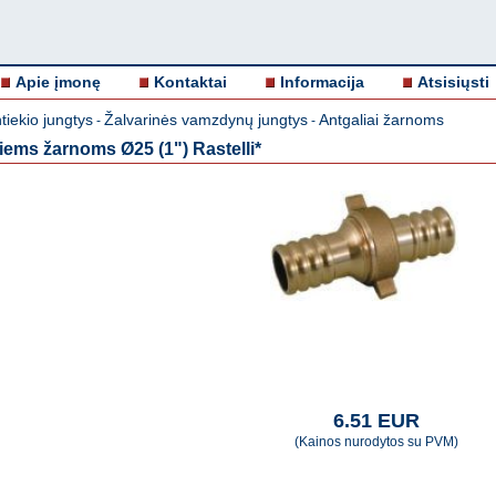
Apie įmonę
Kontaktai
Informacija
Atsisiųsti
iekio jungtys
Žalvarinės vamzdynų jungtys
Antgaliai žarnoms
-
-
iems žarnoms Ø25 (1") Rastelli*
6.51 EUR
(Kainos nurodytos su PVM)