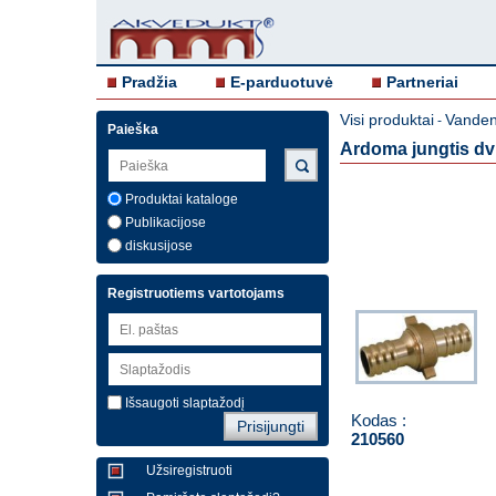
Pradžia
E-parduotuvė
Partneriai
Visi produktai
Vandent
-
Paieška
Ardoma jungtis dv
Produktai kataloge
Publikacijose
diskusijose
Registruotiems vartotojams
Išsaugoti slaptažodį
Kodas :
210560
Užsiregistruoti