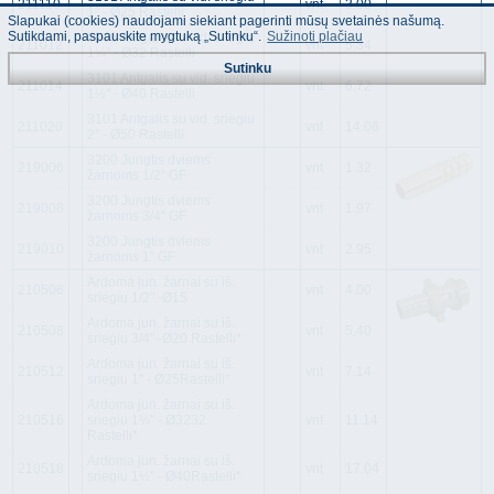
211110
vnt
3.00
1'' - Ø25 Rastelli
Slapukai (cookies) naudojami siekiant pagerinti mūsų svetainės našumą.
Sutikdami, paspauskite mygtuką „Sutinku“.
Sužinoti plačiau
3101 Antgalis su vid. sriegiu
211012
vnt
5.34
1¼'' - Ø32 Rastelli
Sutinku
3101 Antgalis su vid. sriegiu
211014
vnt
6.72
1½'' - Ø40 Rastelli
3101 Antgalis su vid. sriegiu
211020
vnt
14.06
2'' - Ø50 Rastelli
3200 Jungtis dviems
219006
vnt
1.32
žarnoms 1/2'' GF
3200 Jungtis dviems
219008
vnt
1.97
žarnoms 3/4'' GF
3200 Jungtis dviems
219010
vnt
2.95
žarnoms 1'' GF
Ardoma jun. žarnai su iš.
210506
vnt
4.00
sriegiu 1/2'' -Ø15
Ardoma jun. žarnai su iš.
210508
vnt
5.40
sriegiu 3/4'' -Ø20 Rastelli*
Ardoma jun. žarnai su iš.
210512
vnt
7.14
sriegiu 1'' - Ø25Rastelli*
Ardoma jun. žarnai su iš.
210516
sriegiu 1¼'' - Ø3232
vnt
11.14
Rastelli*
Ardoma jun. žarnai su iš.
210518
vnt
17.04
sriegiu 1½'' - Ø40Rastelli*