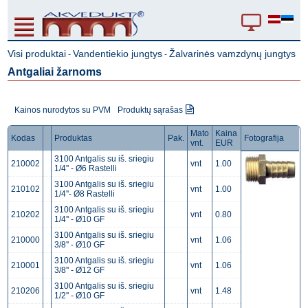
Visi produktai
Vandentiekio jungtys
Žalvarinės vamzdynų jungtys
-
-
Antgaliai žarnoms
Kainos nurodytos su PVM
Produktų sąrašas
Mato
Kaina
Kodas
Produktas
Pak.
Fotografija
vnt.
EUR
3100 Antgalis su iš. sriegiu
210002
vnt
1.00
1/4'' - Ø6 Rastelli
3100 Antgalis su iš. sriegiu
210102
vnt
1.00
1/4''- Ø8 Rastelli
3100 Antgalis su iš. sriegiu
210202
vnt
0.80
1/4'' - Ø10 GF
3100 Antgalis su iš. sriegiu
210000
vnt
1.06
3/8'' - Ø10 GF
3100 Antgalis su iš. sriegiu
210001
vnt
1.06
3/8'' - Ø12 GF
3100 Antgalis su iš. sriegiu
210206
vnt
1.48
1/2'' - Ø10 GF