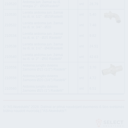
Ardoma jun. žarnai su iš.
210520
vnt
28.79
sriegiu 2'' - Ø50Rastelli*
Lenkta ardoma jun. žarnai
210530
vnt
5.40
su iš. sr. 1/2'' - Ø15Rastelli
Lenkta ardoma jun. žarnai
210532
vnt
7.48
su iš. sr. 3/4'' - Ø20
Lenkta ardoma jun. žarnai
210534
vnt
9.82
su iš. sr. 1'' - Ø25 Rastelli*
Lenkta ardoma jun. žarnai
210538
vnt
24.51
su iš. sr. 1½'' - Ø40Rastelli
Lenkta ardoma jun. žarnai
210540
vnt
42.63
su iš. sr. 2'' - Ø50 Rastelli*
Ardoma jungtis dviems
210556
vnt
3.70
žarnoms Ø15 (1/2") Rastelli*
Ardoma jungtis dviems
210558
vnt
4.72
žarnoms Ø20 (3/4") Rastelli*
Ardoma jungtis dviems
210560
vnt
6.51
žarnoms Ø25 (1") Rastelli*
© "AS Akvedukts" 2026. Dalinai ar pilnai naudojant duomenis iš šios svetainės
būtina naudoti nuorodą Į "AS Akvedukts"!