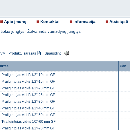
Apie įmonę
Kontaktai
Informacija
Atsisiųsti
iekio jungtys
Žalvarinės vamzdynų jungtys
-
 PVM
Produktų sąrašas
Spausdinti
uktas
Pak.
 Prailgintojas vid-iš 1/2''-10 mm GF
 Prailgintojas vid-iš 1/2''-15 mm GF
 Prailgintojas vid-iš 1/2''-20 mm GF
 Prailgintojas vid-iš 1/2''-25 mm GF
 Prailgintojas vid-iš 1/2''-30 mm GF
 Prailgintojas vid-iš 1/2''-40 mm GF
 Prailgintojas vid-iš 1/2''-50 mm GF
 'Prailgintojas vid-iš 1/2''-60 mm GF
 Prailgintojas vid-iš 1/2''-70 mm GF