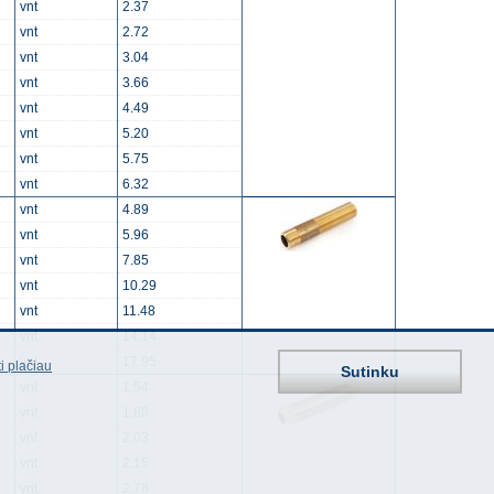
vnt
2.37
vnt
2.72
vnt
3.04
vnt
3.66
vnt
4.49
vnt
5.20
vnt
5.75
vnt
6.32
vnt
4.89
vnt
5.96
vnt
7.85
vnt
10.29
vnt
11.48
vnt
14.14
vnt
17.95
i plačiau
Sutinku
vnt
1.54
vnt
1.88
vnt
2.03
vnt
2.15
vnt
2.78