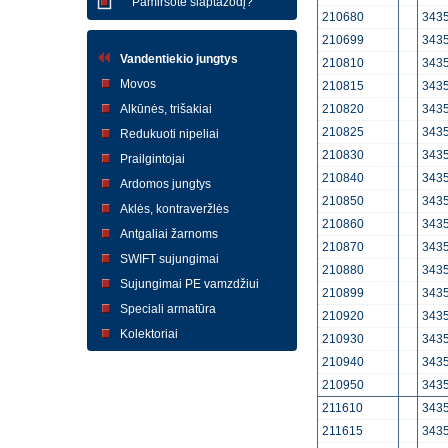
Pamiršote slaptažodį?
210680
3435
210699
3435
Vandentiekio jungtys
210810
3435
Movos
210815
3435
Alkūnės, trišakiai
210820
3435
210825
3435
Redukuoti nipeliai
210830
3435
Prailgintojai
210840
3435
Ardomos jungtys
210850
3435
Aklės, kontraveržlės
210860
3435
Antgaliai žarnoms
210870
3435
SWIFT sujungimai
210880
3435
Sujungimai PE vamzdžiui
210899
3435
Speciali armatūra
210920
3435
Kolektoriai
210930
3435
210940
3435
210950
3435
211610
3435
211615
3435