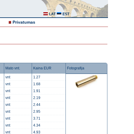
LAT
EST
Privatumas
Mato vnt.
Kaina EUR
Fotografija
vnt
1.27
vnt
1.68
vnt
1.91
vnt
2.19
vnt
2.44
vnt
2.95
vnt
3.71
vnt
4.34
vnt
4.93