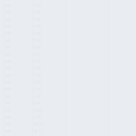
vnt
3.54
vnt
2.95
vnt
3.48
vnt
4.04
vnt
4.60
vnt
5.31
vnt
3.65
vnt
4.67
vnt
5.37
vnt
5.82
vnt
7.03
vnt
4.69
vnt
5.70
vnt
7.46
vnt
8.41
vnt
10.60
vnt
9.39
vnt
10.16
vnt
11.71