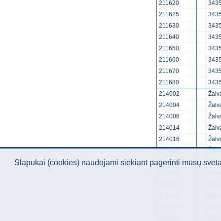
211620
3435
211625
3435
211630
3435
211640
3435
211650
3435
211660
3435
211670
3435
211680
3435
214002
Žalv
214004
Žalv
214006
Žalv
214014
Žalv
214016
Žalv
214024
Žalv
214026
Žalv
Slapukai (cookies) naudojami siekiant pagerinti mūsų sve
215240
Žalv
215250
Žalv
215260
Žalv
215270
Žalv
215280
Žalv