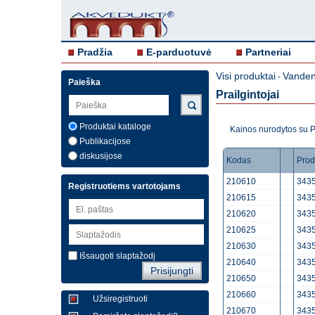
Pradžia
E-parduotuvė
Partneriai
Visi produktai
Vandent
-
Paieška
Prailgintojai
Produktai kataloge
Kainos nurodytos su
Publikacijose
diskusijose
Kodas
Prod
210610
3435
Registruotiems vartotojams
210615
3435
210620
3435
210625
3435
210630
3435
Išsaugoti slaptažodį
210640
3435
210650
3435
210660
3435
Užsiregistruoti
210670
3435