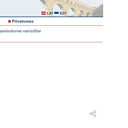
LAT
EST
Privatumas
iasluoksniai vamzdžiai