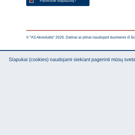
Pamiršote slaptažodį?
© "AS Akvedukts" 2026. Dalinai ar pilnai naudojant duomenis iš ši
Slapukai (cookies) naudojami siekiant pagerinti mūsų sve