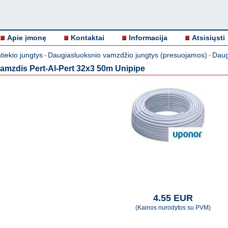
Apie įmonę
Kontaktai
Informacija
Atsisiųsti
iekio jungtys
Daugiasluoksnio vamzdžio jungtys (presuojamos)
Daug
-
-
amzdis Pert-Al-Pert 32x3 50m Unipipe
4.55 EUR
(Kainos nurodytos su PVM)