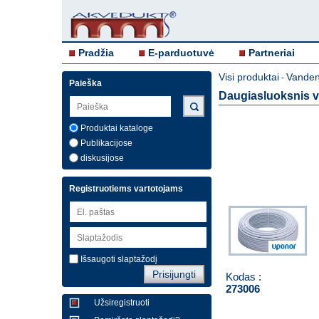
Pradžia
E-parduotuvė
Partneriai
Visi produktai
Vandent
-
Paieška
Daugiasluoksnis v
Produktai kataloge
Publikacijose
diskusijose
Registruotiems vartotojams
Išsaugoti slaptažodį
Kodas :
273006
Užsiregistruoti