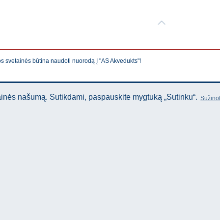
os svetainės būtina naudoti nuorodą Į "AS Akvedukts"!
tainės našumą. Sutikdami, paspauskite mygtuką „Sutinku“.
Sužinot