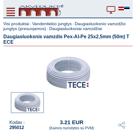
Visi produktai
Vandentiekio jungtys
Daugiasluoksnio vamzdžio
-
-
jungtys (presuojamos)
Daugiasluoksniai vamzdžiai
-
Daugiasluoksnis vamzdis Pex-Al-Pe 25x2,5mm (50m) T
ECE
3.21 EUR
Kodas :
295012
(Kainos nurodytos su PVM)