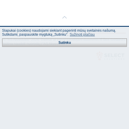
Slapukai (cookies) naudojami siekiant pagerinti mūsų svetainės našumą.
Sutikdami, paspauskite mygtuką „Sutinku“.
Sužinoti plačiau
© "AS Akvedukts" 2026. Dalinai ar pilnai naudojant duomenis iš šios svetainės
Sutinku
būtina naudoti nuorodą Į "AS Akvedukts"!