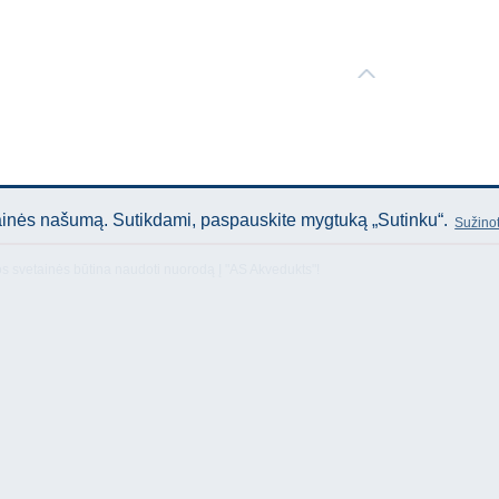
tainės našumą. Sutikdami, paspauskite mygtuką „Sutinku“.
Sužinot
os svetainės būtina naudoti nuorodą Į "AS Akvedukts"!