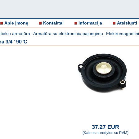
Apie įmonę
Kontaktai
Informacija
Atsisiųsti
tiekio armatūra
Armatūra su elektroniniu pajungimu
Elektromagnetinia
-
-
a 3/4'' 90°C
37.27 EUR
(Kainos nurodytos su PVM)