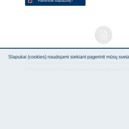
Pamiršote slaptažodį?
Naudojimo
instrukcija
Slapukai (cookies) naudojami siekiant pagerinti mūsų sve
© "AS Akvedukts" 2026. Dalinai ar pilnai naudojant duomenis iš ši