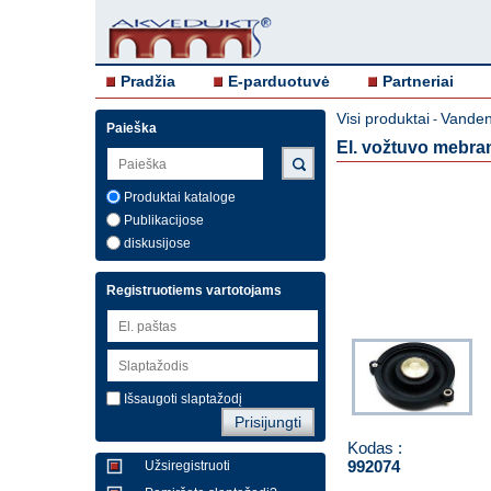
Pradžia
E-parduotuvė
Partneriai
Visi produktai
Vanden
-
Paieška
El. vožtuvo mebran
Produktai kataloge
Publikacijose
diskusijose
Registruotiems vartotojams
Išsaugoti slaptažodį
Kodas :
992074
Užsiregistruoti