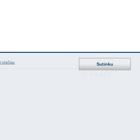
i plačiau
Sutinku