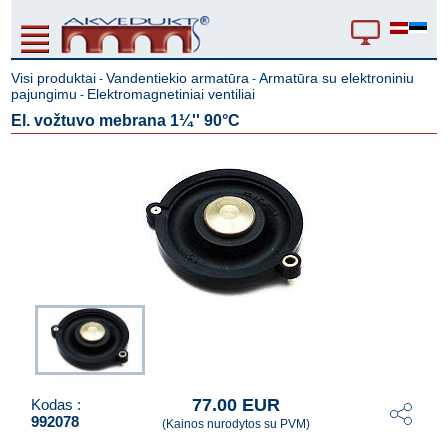
Visi produktai
Vandentiekio armatūra
Armatūra su elektroniniu
-
-
pajungimu
Elektromagnetiniai ventiliai
-
El. vožtuvo mebrana 1¼'' 90°C
77.00 EUR
Kodas :
992078
(Kainos nurodytos su PVM)