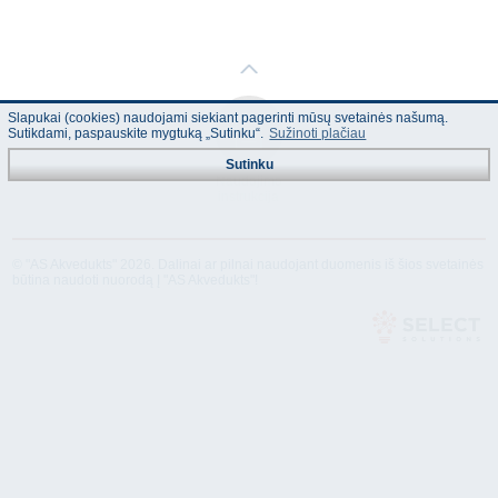
Slapukai (cookies) naudojami siekiant pagerinti mūsų svetainės našumą.
Sutikdami, paspauskite mygtuką „Sutinku“.
Sužinoti plačiau
Sutinku
Naudojimo
instrukcija
© "AS Akvedukts" 2026. Dalinai ar pilnai naudojant duomenis iš šios svetainės
būtina naudoti nuorodą Į "AS Akvedukts"!