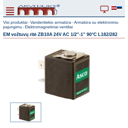
Visi produktai
Vandentiekio armatūra
Armatūra su elektroniniu
-
-
pajungimu
Elektromagnetiniai ventiliai
-
EM vožtuvų ritė ZB10A 24V AC 1/2"-1" 90°C L182/282