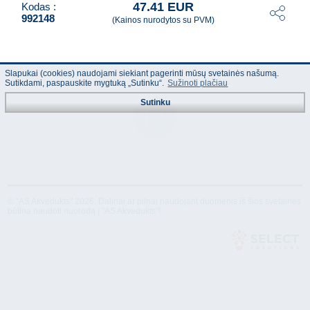
47.41 EUR
Kodas :
992148
(Kainos nurodytos su PVM)
Slapukai (cookies) naudojami siekiant pagerinti mūsų svetainės našumą.
Sutikdami, paspauskite mygtuką „Sutinku“.
Sužinoti plačiau
Sutinku
Naudojimo
instrukcija
© "AS Akvedukts" 2026. Dalinai ar pilnai naudojant duomenis iš šios svetainės
būtina naudoti nuorodą Į "AS Akvedukts"!