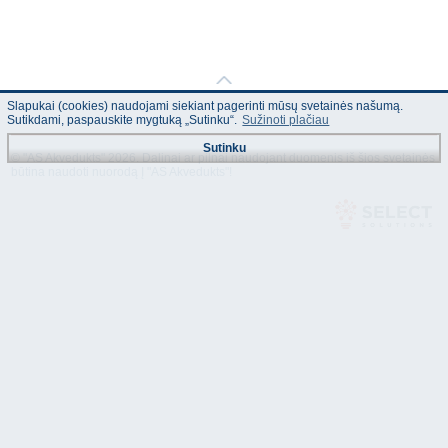
Slapukai (cookies) naudojami siekiant pagerinti mūsų svetainės našumą.
Sutikdami, paspauskite mygtuką „Sutinku“.
Sužinoti plačiau
Sutinku
© "AS Akvedukts" 2026. Dalinai ar pilnai naudojant duomenis iš šios svetainės
būtina naudoti nuorodą Į "AS Akvedukts"!