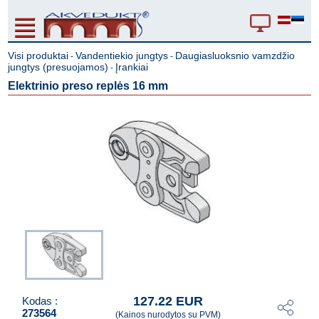
Visi produktai
Vandentiekio jungtys
Daugiasluoksnio vamzdžio
-
-
jungtys (presuojamos)
Įrankiai
-
Elektrinio preso replės 16 mm
127.22 EUR
Kodas :
273564
(Kainos nurodytos su PVM)