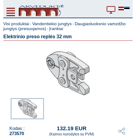
Visi produktai
Vandentiekio jungtys
Daugiasluoksnio vamzdžio
-
-
jungtys (presuojamos)
Įrankiai
-
Elektrinio preso replės 32 mm
132.19 EUR
Kodas :
273570
(Kainos nurodytos su PVM)