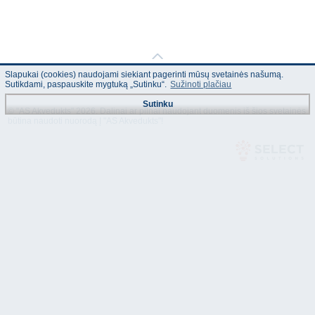
Slapukai (cookies) naudojami siekiant pagerinti mūsų svetainės našumą.
Sutikdami, paspauskite mygtuką „Sutinku“.
Sužinoti plačiau
Sutinku
© "AS Akvedukts" 2026. Dalinai ar pilnai naudojant duomenis iš šios svetainės
būtina naudoti nuorodą Į "AS Akvedukts"!