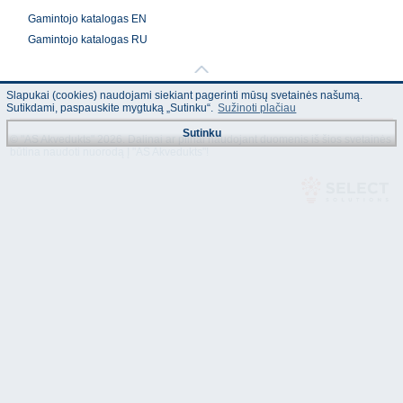
G
amintojo katalogas EN
Gamintojo katalogas RU
Slapukai (cookies) naudojami siekiant pagerinti mūsų svetainės našumą.
Sutikdami, paspauskite mygtuką „Sutinku“.
Sužinoti plačiau
Sutinku
© "AS Akvedukts" 2026. Dalinai ar pilnai naudojant duomenis iš šios svetainės
būtina naudoti nuorodą Į "AS Akvedukts"!