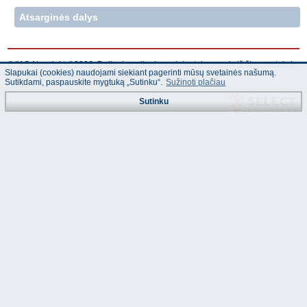
Atsarginės dalys
© "AS Akvedukts" 2026. Dalinai ar pilnai naudojant duomenis iš šios svetainės
Slapukai (cookies) naudojami siekiant pagerinti mūsų svetainės našumą.
būtina naudoti nuorodą Į "AS Akvedukts"!
Sutikdami, paspauskite mygtuką „Sutinku“.
Sužinoti plačiau
Sutinku