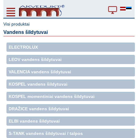
Visi produktai
Vandens šildytuvai
ELECTROLUX
LEOV vandens šildytuvai
VALENCIA vandens šildytuvai
KOSPEL vandens šildytuvai
KOSPEL momentiniai vandens šildytuvai
DRAŽICE vandens šildytuvai
ELBI vandens šildytuvai
S-TANK vandens šildytuvai / talpos