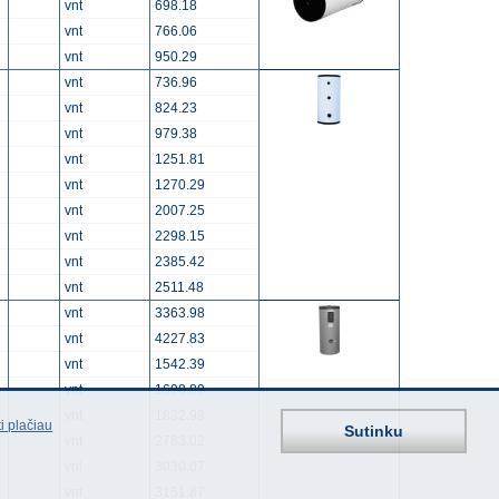
vnt
698.18
vnt
766.06
vnt
950.29
vnt
736.96
vnt
824.23
vnt
979.38
vnt
1251.81
vnt
1270.29
vnt
2007.25
vnt
2298.15
vnt
2385.42
vnt
2511.48
vnt
3363.98
vnt
4227.83
vnt
1542.39
vnt
1698.89
vnt
1832.98
i plačiau
Sutinku
vnt
2783.02
vnt
3030.07
vnt
3151.87