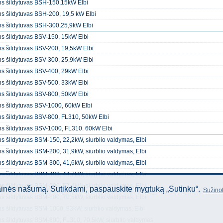
s šildytuvas BSH-150,15kW Elbi
s šildytuvas BSH-200, 19,5 kW Elbi
s šildytuvas BSH-300,25,9kW Elbi
s šildytuvas BSV-150, 15kW Elbi
s šildytuvas BSV-200, 19,5kW Elbi
s šildytuvas BSV-300, 25,9kW Elbi
s šildytuvas BSV-400, 29kW Elbi
s šildytuvas BSV-500, 33kW Elbi
s šildytuvas BSV-800, 50kW Elbi
s šildytuvas BSV-1000, 60kW Elbi
s šildytuvas BSV-800, FL310, 50kW Elbi
s šildytuvas BSV-1000, FL310. 60kW Elbi
s šildytuvas BSM-150, 22,2kW, siurblio valdymas, Elbi
s šildytuvas BSM-200, 31,9kW, siurblio valdymas, Elbi
s šildytuvas BSM-300, 41,6kW, siurblio valdymas, Elbi
s šildytuvas BSM-400, 44,7kW, siurblio valdymas, Elbi
s šildytuvas BSM-500, 57,4kW, siurblio valdymas, Elbi
tainės našumą. Sutikdami, paspauskite mygtuką „Sutinku“.
Sužinot
s šildytuvas BSM-800, 70,5kW, siurblio valdymas, Elbi
s šildytuvas BSM-1000, 93kW, siurblio valdymas, Elbi
s šildytuvas BSM-800, FL310, 70,5kW, siurblio valdymas