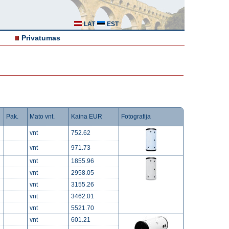
LAT
EST
Privatumas
Pak.
Mato vnt.
Kaina EUR
Fotografija
vnt
752.62
vnt
971.73
vnt
1855.96
vnt
2958.05
vnt
3155.26
vnt
3462.01
vnt
5521.70
vnt
601.21