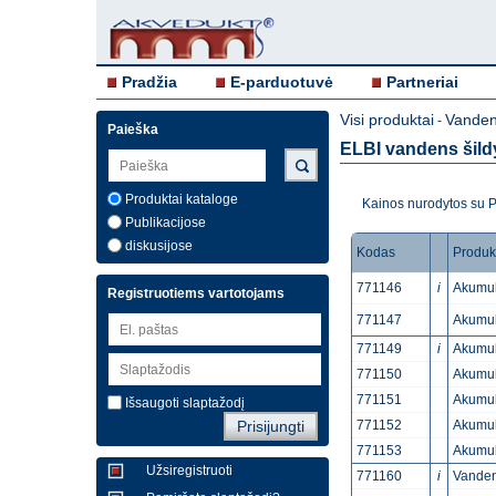
Pradžia
E-parduotuvė
Partneriai
Visi produktai
Vandens
-
Paieška
ELBI vandens šild
Produktai kataloge
Kainos nurodytos su
Publikacijose
diskusijose
Kodas
Produk
771146
i
Akumul
Registruotiems vartotojams
771147
Akumul
771149
i
Akumul
771150
Akumul
771151
Akumul
Išsaugoti slaptažodį
771152
Akumul
771153
Akumul
Užsiregistruoti
771160
i
Vanden