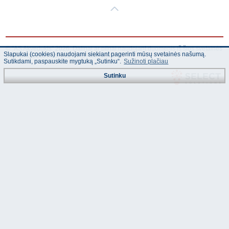
© "AS Akvedukts" 2026. Dalinai ar pilnai naudojant duomenis iš šios svetainės
Slapukai (cookies) naudojami siekiant pagerinti mūsų svetainės našumą.
būtina naudoti nuorodą Į "AS Akvedukts"!
Sutikdami, paspauskite mygtuką „Sutinku“.
Sužinoti plačiau
Sutinku