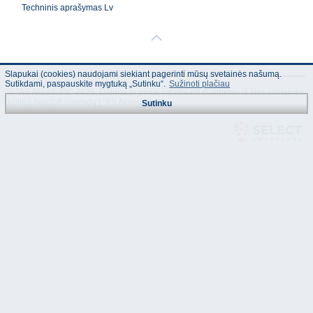
Techninis aprašymas Lv
Slapukai (cookies) naudojami siekiant pagerinti mūsų svetainės našumą.
Sutikdami, paspauskite mygtuką „Sutinku“.
Sužinoti plačiau
© "AS Akvedukts" 2026. Dalinai ar pilnai naudojant duomenis iš šios svetainės
būtina naudoti nuorodą Į "AS Akvedukts"!
Sutinku