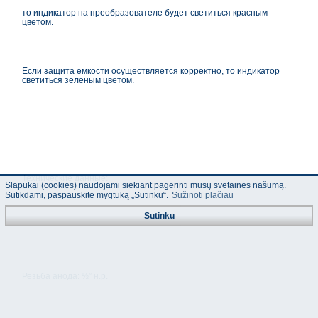
то индикатор на преобразователе будет светиться красным
цветом.
Если защита емкости осуществляется корректно, то индикатор
светиться зеленым цветом.
Технические данные:
Slapukai (cookies) naudojami siekiant pagerinti mūsų svetainės našumą.
Sutikdami, paspauskite mygtuką „Sutinku“.
Sužinoti plačiau
Sutinku
Резьба анода: ½” н.р.