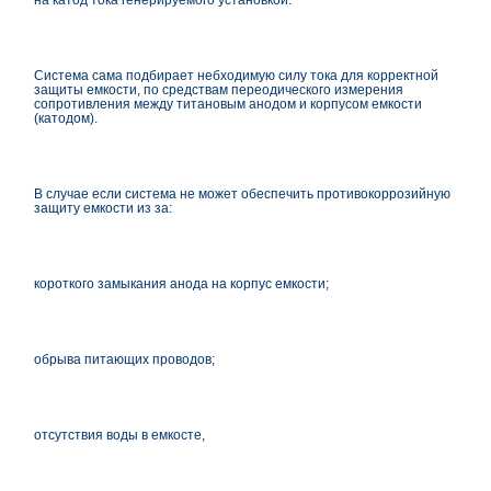
на катод тока генерируемого установкой.
Система сама подбирает небходимую силу тока для корректной
защиты емкости, по средствам переодического измерения
сопротивления между титановым анодом и корпусом емкости
(катодом).
В случае если система не может обеспечить противокоррозийную
защиту емкости из за:
короткого замыкания анода на корпус емкости;
обрыва питающих проводов;
отсутствия воды в емкосте,