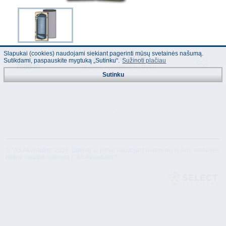
Slapukai (cookies) naudojami siekiant pagerinti mūsų svetainės našumą.
2300.00 EUR
Kodas :
Sutikdami, paspauskite mygtuką „Sutinku“.
Sužinoti plačiau
768840
(Kainos nurodytos su PVM)
Sutinku
© "AS Akvedukts" 2026. Dalinai ar pilnai naudojant duomenis iš šios svetainės
būtina naudoti nuorodą Į "AS Akvedukts"!