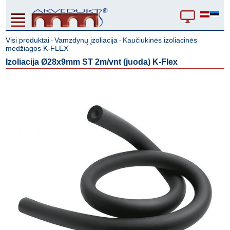
Visi produktai
Vamzdynų įzoliacija
Kaučiukinės izoliacinės
-
-
medžiagos K-FLEX
Izoliacija Ø28x9mm ST 2m/vnt (juoda) K-Flex