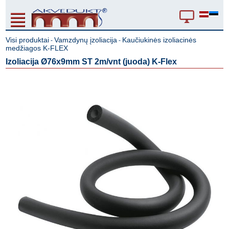
Visi produktai
Vamzdynų įzoliacija
Kaučiukinės izoliacinės
-
-
medžiagos K-FLEX
Izoliacija Ø76x9mm ST 2m/vnt (juoda) K-Flex