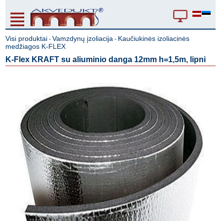
Visi produktai
Vamzdynų įzoliacija
Kaučiukinės izoliacinės
-
-
medžiagos K-FLEX
K-Flex KRAFT su aliuminio danga 12mm h=1,5m, lipni