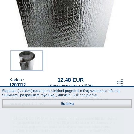
12.48 EUR
Kodas :
1200112
(Kainos nurodytos su PVM)
Slapukai (cookies) naudojami siekiant pagerinti mūsų svetainės našumą.
Sutikdami, paspauskite mygtuką „Sutinku“.
Sužinoti plačiau
Parduodame tik visą ruloną (nekarpomas) Kaina
nurodyta už 1 m2
Sutinku
K-FLEX DUCT KRAFT alu - elastomerinis savaime lipnus lakštas
su sustiprintu tinkleliu ir lygios 80 μ storio aliuminio dangos, yra
specialiai pagamintas izoliuoti šaldymo, oro kondicionavimo,
šildymo ir vandentiekio sistemoms, rezervuarams, vamzdžių