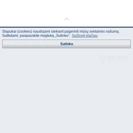
Slapukai (cookies) naudojami siekiant pagerinti mūsų svetainės našumą.
Sutikdami, paspauskite mygtuką „Sutinku“.
Sužinoti plačiau
© "AS Akvedukts" 2026. Dalinai ar pilnai naudojant duomenis iš šios svetainės
Sutinku
būtina naudoti nuorodą Į "AS Akvedukts"!