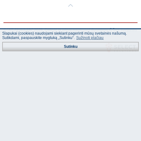
© "AS Akvedukts" 2026. Dalinai ar pilnai naudojant duomenis iš šios svetainės
Slapukai (cookies) naudojami siekiant pagerinti mūsų svetainės našumą.
būtina naudoti nuorodą Į "AS Akvedukts"!
Sutikdami, paspauskite mygtuką „Sutinku“.
Sužinoti plačiau
Sutinku