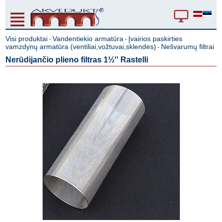
Visi produktai
Vandentiekio armatūra
Įvairios paskirties
-
-
vamzdynų armatūra (ventiliai,vožtuvai,sklendės)
Nešvarumų filtrai
-
Nerūdijančio plieno filtras 1½'' Rastelli