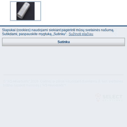
1.18 EUR
Kodas :
Slapukai (cookies) naudojami siekiant pagerinti mūsų svetainės našumą.
205014
Sutikdami, paspauskite mygtuką „Sutinku“.
Sužinoti plačiau
(Kainos nurodytos su PVM)
Sutinku
© "AS Akvedukts" 2026. Dalinai ar pilnai naudojant duomenis iš šios svetainės
būtina naudoti nuorodą Į "AS Akvedukts"!