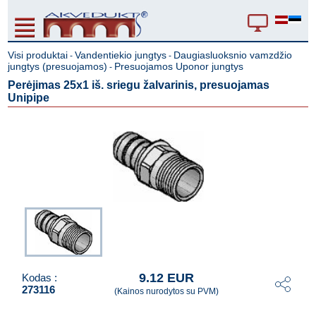
Visi produktai
Vandentiekio jungtys
Daugiasluoksnio vamzdžio
-
-
jungtys (presuojamos)
Presuojamos Uponor jungtys
-
Perėjimas 25x1 iš. sriegu žalvarinis, presuojamas
Unipipe
9.12 EUR
Kodas :
273116
(Kainos nurodytos su PVM)