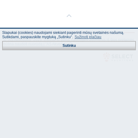
Slapukai (cookies) naudojami siekiant pagerinti mūsų svetainės našumą.
Sutikdami, paspauskite mygtuką „Sutinku“.
Sužinoti plačiau
© "AS Akvedukts" 2026. Dalinai ar pilnai naudojant duomenis iš šios svetainės
būtina naudoti nuorodą Į "AS Akvedukts"!
Sutinku