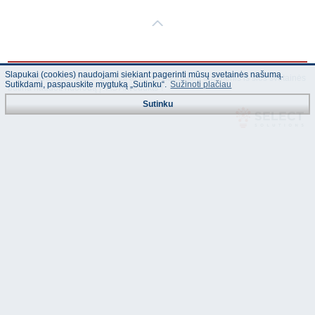
Slapukai (cookies) naudojami siekiant pagerinti mūsų svetainės našumą.
© "AS Akvedukts" 2026. Dalinai ar pilnai naudojant duomenis iš šios svetainės
Sutikdami, paspauskite mygtuką „Sutinku“.
Sužinoti plačiau
būtina naudoti nuorodą Į "AS Akvedukts"!
Sutinku