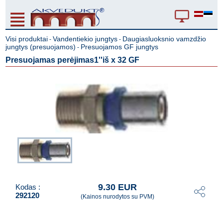
Visi produktai
Vandentiekio jungtys
Daugiasluoksnio vamzdžio
-
-
jungtys (presuojamos)
Presuojamos GF jungtys
-
Presuojamas perėjimas1''iš x 32 GF
9.30 EUR
Kodas :
292120
(Kainos nurodytos su PVM)