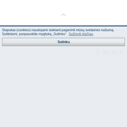
Slapukai (cookies) naudojami siekiant pagerinti mūsų svetainės našumą.
Sutikdami, paspauskite mygtuką „Sutinku“.
Sužinoti plačiau
© "AS Akvedukts" 2026. Dalinai ar pilnai naudojant duomenis iš šios svetainės
būtina naudoti nuorodą Į "AS Akvedukts"!
Sutinku