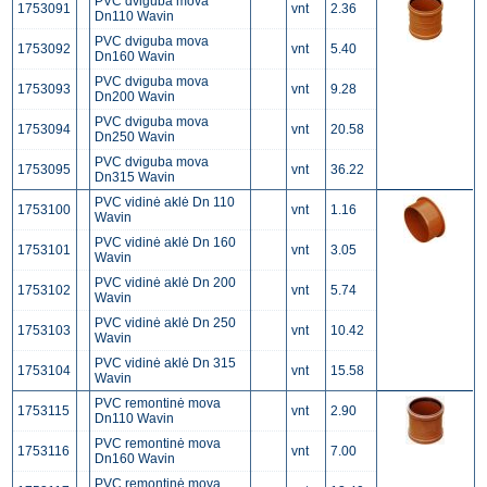
PVC dviguba mova
1753091
vnt
2.36
Dn110 Wavin
PVC dviguba mova
1753092
vnt
5.40
Dn160 Wavin
PVC dviguba mova
1753093
vnt
9.28
Dn200 Wavin
PVC dviguba mova
1753094
vnt
20.58
Dn250 Wavin
PVC dviguba mova
1753095
vnt
36.22
Dn315 Wavin
PVC vidinė aklė Dn 110
1753100
vnt
1.16
Wavin
PVC vidinė aklė Dn 160
1753101
vnt
3.05
Wavin
PVC vidinė aklė Dn 200
1753102
vnt
5.74
Wavin
PVC vidinė aklė Dn 250
1753103
vnt
10.42
Wavin
PVC vidinė aklė Dn 315
1753104
vnt
15.58
Wavin
PVC remontinė mova
1753115
vnt
2.90
Dn110 Wavin
PVC remontinė mova
1753116
vnt
7.00
Dn160 Wavin
PVC remontinė mova