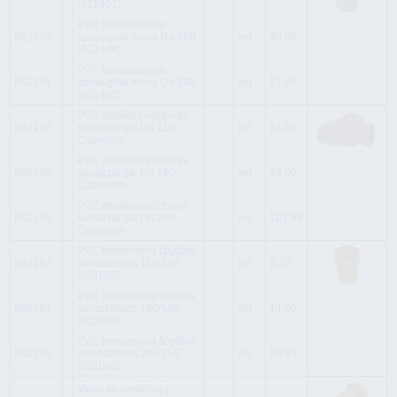
(021401)
PVC kanalizacijos
862172
apsauginė mova Dn 160
vnt
40.00
(021404)
PVC kanalizacijos
862174
apsauginė mova Dn 200
vnt
51.65
(021405)
PVC atbulinis vožtuvas
862176
kanalizacijai Dn 110
vnt
34.80
Capricorn
PVC atbulinis vožtuvas
862178
kanalizacijai Dn 160
vnt
53.00
Capricorn
PVC atbulinis vožtuvas
862179
kanalizacijai Dn 200
vnt
101.85
Capricorn
PVC termomova špyžias
862182
vamzdžiams 110/126
vnt
9.10
(021002)
PVC termomova špyžias
862184
vamzdžiams 160/180
vnt
14.00
(021004)
PVC termomova špyžias
862186
vamzdžiams 200/265
vnt
79.85
(021005)
Mova su perėjimų į