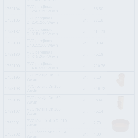
PVC perėjimas
1753184
vnt
56.50
Dn250x160 Wavin
PVC perėjimas
1753185
vnt
27.18
Dn250x200 Wavin
PVC perėjimas
1753187
vnt
115.26
Dn315x160 Wavin
PVC perėjimas
1753188
vnt
60.84
Dn315x200 Wavin
PVC perėjimas
1753189
vnt
45.18
Dn315x250 Wavin
PVC perėjimas
1753190
vnt
210.76
Dn400x200 Wavin
PVC revizija Dn 110
1753195
vnt
7.10
Wavin
PVC revizija Dn 250
1753198
vnt
316.72
Wavin
PVC revizija Dn 160
1753196
vnt
16.40
Wavin
PVC revizija Dn 200
1753197
vnt
45.14
Wavin
PVC išorinė aklė Dn110
1753201
vnt
2.70
Wavin
PVC išorinė aklė Dn160
1753202
vnt
4.80
Wavin