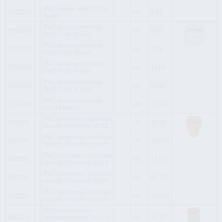
PVC išorinė aklė Dn200
1753203
vnt
6.55
Wavin
PVC apsauginė mova
1753214
vnt
5.80
Dn110 vid. Wavin
PVC apsauginė mova
1753215
vnt
7.98
Dn160 vid. Wavin
PVC apsauginė mova
1753216
vnt
11.64
Dn200 vid. Wavin
PVC apsauginė mova
1753217
vnt
23.94
Dn250 vid. Wavin
PVC apsauginė mova
1753218
vnt
32.76
Dn315 Wavin
PVC perėjimas į špyžiaus
862149
vnt
13.70
vamzdį 160mm uz Dn11
PVC perėjimas į špyžiaus
862150
vnt
102.82
vamzdį 354mm uz Dn25
PVC perėjimas į špyžiaus
862152
vnt
14.00
vamzdį 224mm uz Dn16
PVC perėjimas į špyžiaus
862154
vnt
80.77
vamzdį 300mm uz Dn20
PVC perėjimas į špyžiaus
862155
vnt
139.60
vamzdį 416mm uz Dn31
PVC kanalizacijos
862170
apsauginė mova Dn 110
vnt
31.20