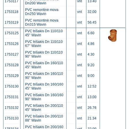
1753117
vnt
13.40
Dn200 Wavin
PVC remontinė mova
1753118
vnt
32.00
Dn250 Wavin
PVC remontinė mova
1753119
vnt
56.45
Dn315 Wavin
PVC trišakis Dn 110/110
1753125
vnt
6.60
45° Wavin
PVC trišakis Dn 110/110
1753126
vnt
4.86
67° Wavin
PVC trišakis Dn 110/110
1753127
vnt
4.30
90° Wavin
PVC trišakis Dn 160/110
1753128
vnt
9.20
45° Wavin
PVC trišakis Dn 160/110
1753129
vnt
9.00
90° Wavin
PVC trišakis Dn 160/160
1753130
vnt
12.52
45° Wavin
PVC trišakis Dn 160/160
1753131
vnt
13.00
90° Wavin
PVC trišakis Dn 200/110
1753132
vnt
26.76
45° Wavin
PVC trišakis Dn 200/110
1753133
vnt
21.34
88° Wavin
PVC trišakis Dn 200/160