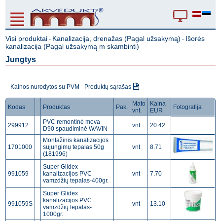
Visi produktai
Kanalizacija, drenažas (Pagal užsakymą)
Išorės
-
-
kanalizacija (Pagal užsakymą m skambinti)
Jungtys
Kainos nurodytos su PVM
Produktų sąrašas
Mato
Kaina
Kodas
Produktas
Pak.
Fotografija
vnt.
EUR
PVC remontinė mova
299912
vnt
20.42
D90 spaudiminė WAVIN
Montažinis kanalizacijos
1701000
sujungimų tepalas 50g
vnt
8.71
(181996)
Super Glidex
991059
kanalizacijos PVC
vnt
7.70
vamzdžių tepalas-400gr.
Super Glidex
kanalizacijos PVC
991059S
vnt
13.10
vamzdžių tepalas-
1000gr.