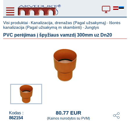
Visi produktai
Kanalizacija, drenažas (Pagal užsakymą)
Išorės
-
-
kanalizacija (Pagal užsakymą m skambinti)
Jungtys
-
PVC perėjimas į špyžiaus vamzdį 300mm uz Dn20
80.77 EUR
Kodas :
862154
(Kainos nurodytos su PVM)