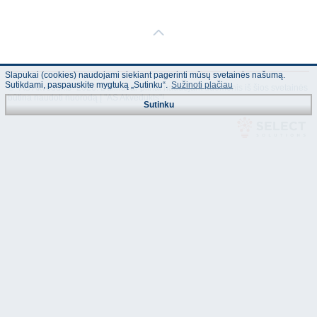
Slapukai (cookies) naudojami siekiant pagerinti mūsų svetainės našumą.
Sutikdami, paspauskite mygtuką „Sutinku“.
Sužinoti plačiau
© "AS Akvedukts" 2026. Dalinai ar pilnai naudojant duomenis iš šios svetainės
būtina naudoti nuorodą Į "AS Akvedukts"!
Sutinku