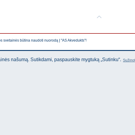
os svetainės būtina naudoti nuorodą Į "AS Akvedukts"!
tainės našumą. Sutikdami, paspauskite mygtuką „Sutinku“.
Sužinot