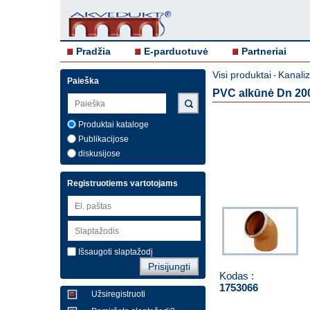
Pradžia
E-parduotuvė
Partneriai
Visi produktai
Kanali
-
Paieška
PVC alkūnė Dn 20
Produktai kataloge
Publikacijose
diskusijose
Registruotiems vartotojams
Išsaugoti slaptažodį
Kodas :
1753066
Užsiregistruoti