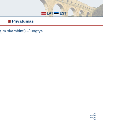
LAT
EST
Privatumas
ą m skambinti)
Jungtys
-