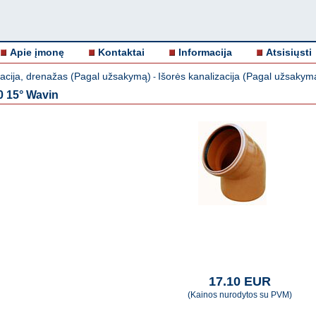
Apie įmonę
Kontaktai
Informacija
Atsisiųsti
zacija, drenažas (Pagal užsakymą)
Išorės kanalizacija (Pagal užsakym
-
0 15° Wavin
17.10 EUR
(Kainos nurodytos su PVM)