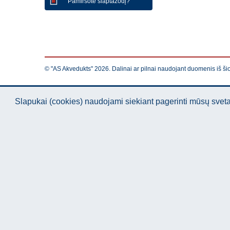
Pamiršote slaptažodį?
© "AS Akvedukts" 2026. Dalinai ar pilnai naudojant duomenis iš ši
Slapukai (cookies) naudojami siekiant pagerinti mūsų sve