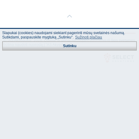
Slapukai (cookies) naudojami siekiant pagerinti mūsų svetainės našumą.
Sutikdami, paspauskite mygtuką „Sutinku“.
Sužinoti plačiau
© "AS Akvedukts" 2026. Dalinai ar pilnai naudojant duomenis iš šios svetainės
būtina naudoti nuorodą Į "AS Akvedukts"!
Sutinku