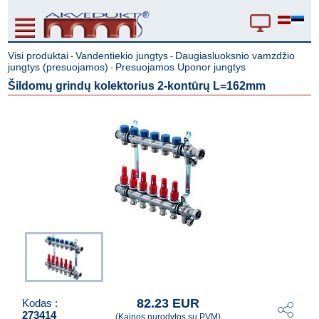
Visi produktai
Vandentiekio jungtys
Daugiasluoksnio vamzdžio
-
-
jungtys (presuojamos)
Presuojamos Uponor jungtys
-
Šildomų grindų kolektorius 2-kontūrų L=162mm
82.23 EUR
Kodas :
273414
(Kainos nurodytos su PVM)