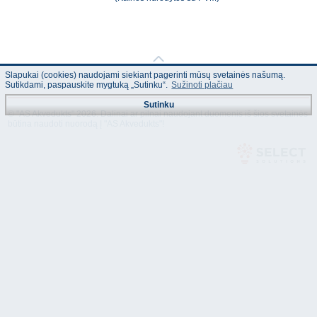
Slapukai (cookies) naudojami siekiant pagerinti mūsų svetainės našumą.
Sutikdami, paspauskite mygtuką „Sutinku“.
Sužinoti plačiau
Sutinku
© "AS Akvedukts" 2026. Dalinai ar pilnai naudojant duomenis iš šios svetainės
būtina naudoti nuorodą Į "AS Akvedukts"!