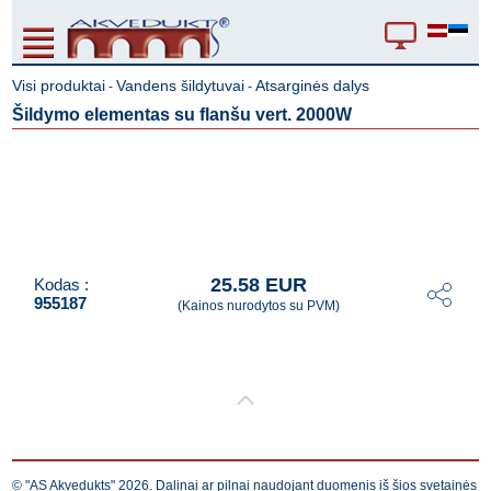
Visi produktai
Vandens šildytuvai
Atsarginės dalys
-
-
Šildymo elementas su flanšu vert. 2000W
25.58 EUR
Kodas :
955187
(Kainos nurodytos su PVM)
© "AS Akvedukts" 2026. Dalinai ar pilnai naudojant duomenis iš šios svetainės