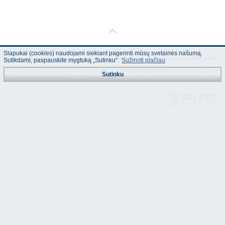
Slapukai (cookies) naudojami siekiant pagerinti mūsų svetainės našumą.
Sutikdami, paspauskite mygtuką „Sutinku“.
Sužinoti plačiau
© "AS Akvedukts" 2026. Dalinai ar pilnai naudojant duomenis iš šios svetainės
Sutinku
būtina naudoti nuorodą Į "AS Akvedukts"!