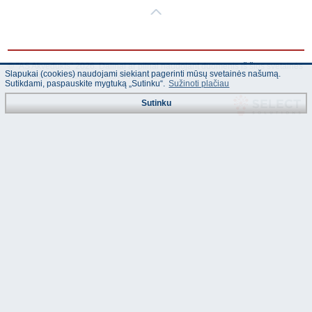
© "AS Akvedukts" 2026. Dalinai ar pilnai naudojant duomenis iš šios svetainės
Slapukai (cookies) naudojami siekiant pagerinti mūsų svetainės našumą.
būtina naudoti nuorodą Į "AS Akvedukts"!
Sutikdami, paspauskite mygtuką „Sutinku“.
Sužinoti plačiau
Sutinku