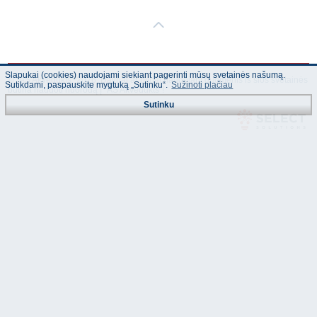
Slapukai (cookies) naudojami siekiant pagerinti mūsų svetainės našumą.
© "AS Akvedukts" 2026. Dalinai ar pilnai naudojant duomenis iš šios svetainės
Sutikdami, paspauskite mygtuką „Sutinku“.
Sužinoti plačiau
būtina naudoti nuorodą Į "AS Akvedukts"!
Sutinku