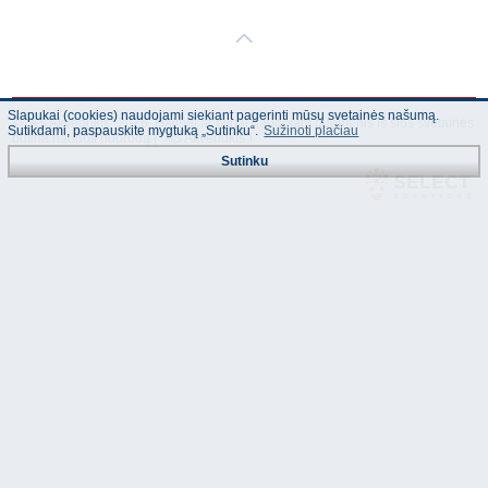
Slapukai (cookies) naudojami siekiant pagerinti mūsų svetainės našumą.
© "AS Akvedukts" 2026. Dalinai ar pilnai naudojant duomenis iš šios svetainės
Sutikdami, paspauskite mygtuką „Sutinku“.
Sužinoti plačiau
būtina naudoti nuorodą Į "AS Akvedukts"!
Sutinku