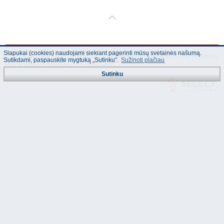
Slapukai (cookies) naudojami siekiant pagerinti mūsų svetainės našumą.
© "AS Akvedukts" 2026. Dalinai ar pilnai naudojant duomenis iš šios svetainės
Sutikdami, paspauskite mygtuką „Sutinku“.
Sužinoti plačiau
būtina naudoti nuorodą Į "AS Akvedukts"!
Sutinku