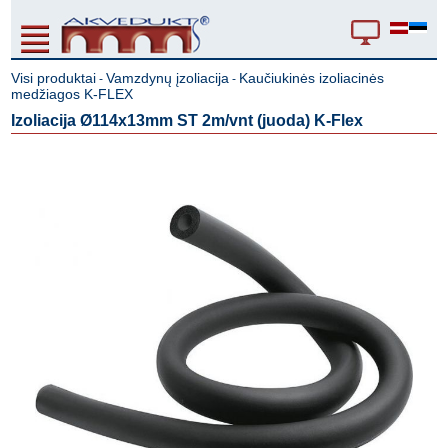
Visi produktai
Vamzdynų įzoliacija
Kaučiukinės izoliacinės
-
-
medžiagos K-FLEX
Izoliacija Ø114x13mm ST 2m/vnt (juoda) K-Flex