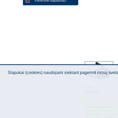
Pamiršote slaptažodį?
Slapukai (cookies) naudojami siekiant pagerinti mūsų sve
Kodas :
1213089
Kaina nurodyta už 1
K-FLEX ST elastiška iz
Aukštos eksploatacin