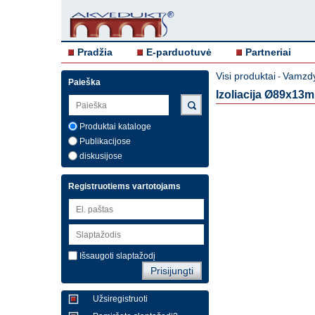
Pradžia
E-parduotuvė
Partneriai
Visi produktai
Vamzdyn
-
Paieška
Izoliacija Ø89x13m
Produktai kataloge
Publikacijose
diskusijose
Registruotiems vartotojams
Išsaugoti slaptažodį
Užsiregistruoti