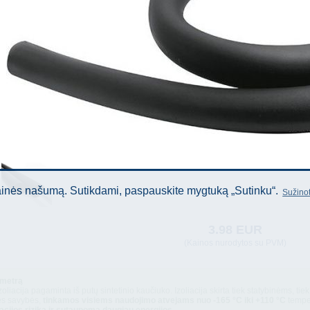
tainės našumą. Sutikdami, paspauskite mygtuką „Sutinku“.
Sužinot
3.98 EUR
(Kainos nurodytos su PVM)
 metrą
oliacija pagaminta iš putų sintetinio kaučiuko. Izoliacija skirta tiek statybinėms, 
ės savybės,
tinkamos visiems naudojimo atvejams nuo -165 °C iki +110 °C
tempe