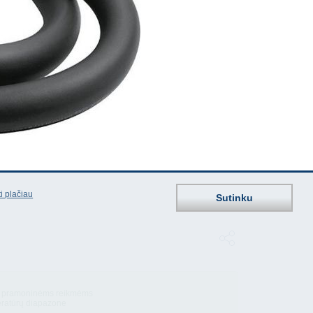
i plačiau
Sutinku
tiek pramoninėms reikmėms
ratūrų diapazone