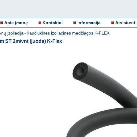
Apie įmonę
Kontaktai
Informacija
Atsisiųsti
ų įzoliacija
Kaučiukinės izoliacinės medžiagos K-FLEX
-
m ST 2m/vnt (juoda) K-Flex