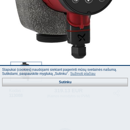
Slapukai (cookies) naudojami siekiant pagerinti mūsų svetainės našumą.
Sutikdami, paspauskite mygtuką „Sutinku“.
Sužinoti plačiau
Sutinku
319.13 EUR
Kodas :
113088
(Kainos nurodytos su PVM)