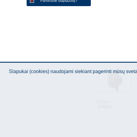
Pamiršote slaptažodį?
Slapukai (cookies) naudojami siekiant pagerinti mūsų sve
Kodas :
119605