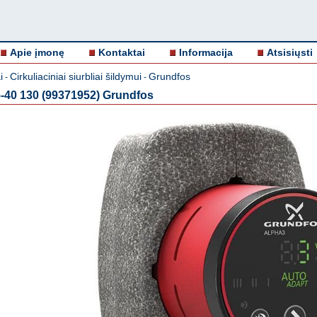
Apie įmonę
Kontaktai
Informacija
Atsisiųsti
i
Cirkuliaciniai siurbliai šildymui
Grundfos
-
-
5-40 130 (99371952) Grundfos