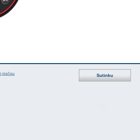
i plačiau
Sutinku