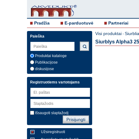
Pradžia
E-parduotuvė
Partneriai
Visi produktai
Siurblia
-
Paieška
Siurblys Alpha3 2
Produktai kataloge
Publikacijose
diskusijose
Registruotiems vartotojams
Išsaugoti slaptažodį
Užsiregistruoti