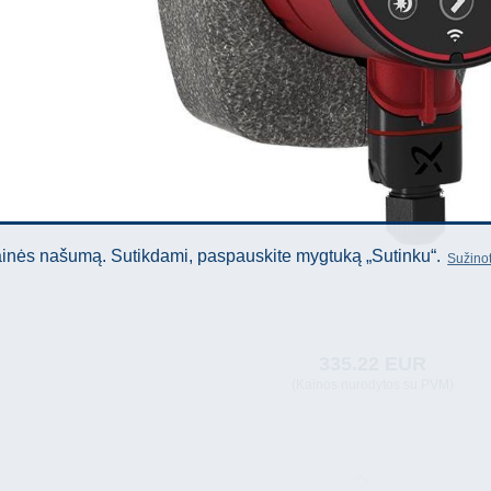
tainės našumą. Sutikdami, paspauskite mygtuką „Sutinku“.
Sužinot
335.22 EUR
(Kainos nurodytos su PVM)